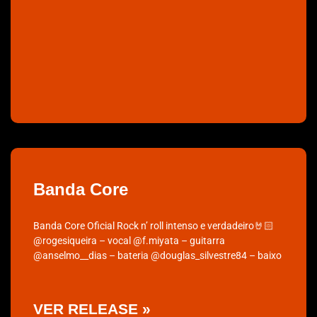
Banda Core
Banda Core Oficial Rock n’ roll intenso e verdadeiro🤘🏻
@rogesiqueira – vocal @f.miyata – guitarra
@anselmo__dias – bateria @douglas_silvestre84 – baixo
VER RELEASE »