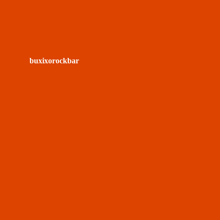
buxixorockbar