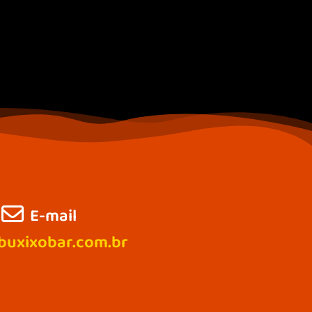
E-mail
uxixobar.com.br