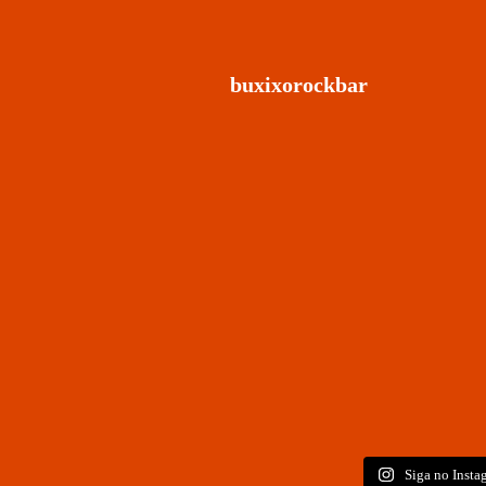
buxixorockbar
Siga no Insta